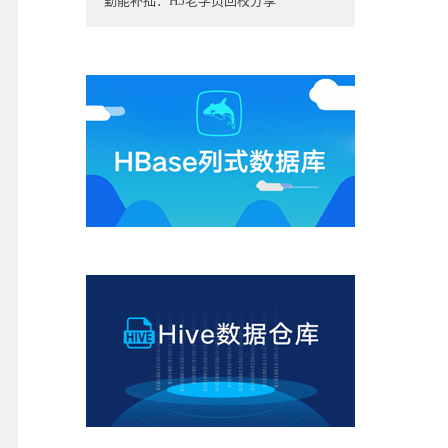
勤能补拙：H5老学员回校分享