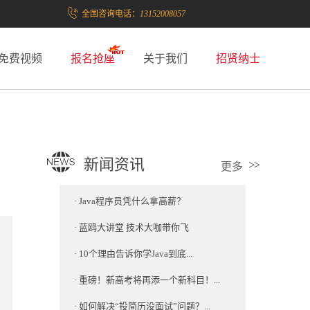
全国咨询电话：
13152008057
免费视频
报名抢座
关于我们
招贤纳士
新闻资讯
更多
·
Java程序员凭什么拿高薪？
·
蓝鸥大讲堂 技术大咖带你飞
·
10个理由告诉你学Java到底...
·
重磅！新高考将再添一个新科目！...
·
如何解决“投简历没面试”问题？...