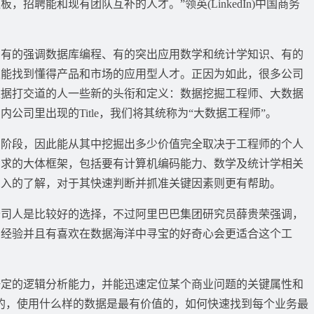
招聘能和现有团队互补的人才。”领英(LinkedIn)中国商务
的强调数据库编程、有的突出应用数学和统计学知识、有的
望能找到懂得产品和市场的应用型人才。正因为如此，很多公司
数据打交道的人一些新的头衔和定义：数据挖掘工程师、大数据
公司里出现的Title，我们将其统称为“大数据工程师”。
段，因此能从其中挖掘出多少价值完全取决于工程师的个人
需求的大体框架，包括要有计算机编码能力、数学及统计学相关
深入的了解，对于其快速判断并抓准关键因素则更有帮助。
人是比较好的选择，不过阿里巴巴集团研究员薛贵荣强调，
的经验并且有喜欢在数据海洋中寻宝的好奇心会更适合这个工
的逻辑分析能力，并能迅速定位某个商业问题的关键属性和
的，使用什么样的数据是最有价值的，如何快速找到每个业务最